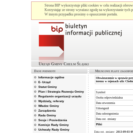
Strona BIP wykorzystuje pliki cookies w celu realizacji ofero
Korzystając ze strony wyrażasz zgodę na wykorzystanie tych p
W innym przypadku prosimy o opuszczenie portalu.
Urząd Gminy Chełm Śląski
Dane podmiotu
Miejscowe plany zagospo
Informacje ogólne
Obwieszczenie w sprawie prz
terenu w rejonach ulic Chełm
E- Urząd
Statut Gminy
Plan i Strategia Rozwoju Gminy
Symbol
Regulamin organizacji urzędu
Osoba odpowiedzialna
Wydziały, referaty
Data utworzenia
Władze Gminy
Udostępnił
Zarządzenia
Data udostępnienia
Rada Gminy
Data ost. zmiany
Sesje i Posiedzenia
Pliki
Komisje Rady Gminy
Uchwały Rady Gminy
Data ost. zmiany:
2013-09-03 0