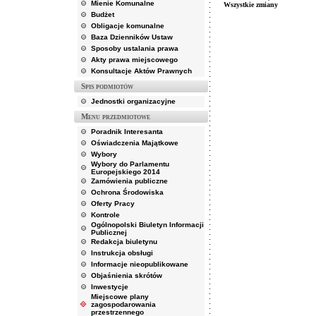
Mienie Komunalne
Wszystkie zmiany
Budżet
Obligacje komunalne
Baza Dzienników Ustaw
Sposoby ustalania prawa
Akty prawa miejscowego
Konsultacje Aktów Prawnych
Spis podmiotów
Jednostki organizacyjne
Menu przedmiotowe
Poradnik Interesanta
Oświadczenia Majątkowe
Wybory
Wybory do Parlamentu
Europejskiego 2014
Zamówienia publiczne
Ochrona Środowiska
Oferty Pracy
Kontrole
Ogólnopolski Biuletyn Informacji
Publicznej
Redakcja biuletynu
Instrukcja obsługi
Informacje nieopublikowane
Objaśnienia skrótów
Inwestycje
Miejscowe plany
zagospodarowania
przestrzennego