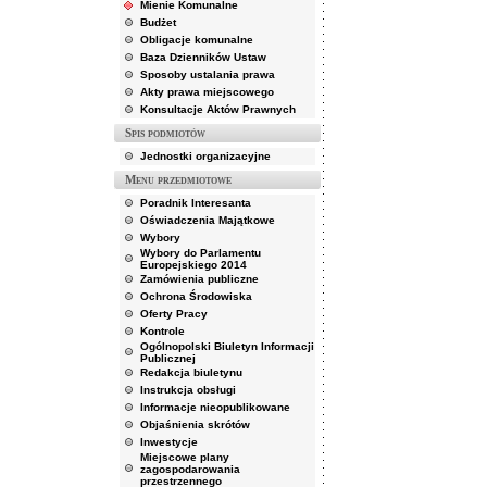
Mienie Komunalne
Budżet
Obligacje komunalne
Baza Dzienników Ustaw
Sposoby ustalania prawa
Akty prawa miejscowego
Konsultacje Aktów Prawnych
Spis podmiotów
Jednostki organizacyjne
Menu przedmiotowe
Poradnik Interesanta
Oświadczenia Majątkowe
Wybory
Wybory do Parlamentu
Europejskiego 2014
Zamówienia publiczne
Ochrona Środowiska
Oferty Pracy
Kontrole
Ogólnopolski Biuletyn Informacji
Publicznej
Redakcja biuletynu
Instrukcja obsługi
Informacje nieopublikowane
Objaśnienia skrótów
Inwestycje
Miejscowe plany
zagospodarowania
przestrzennego