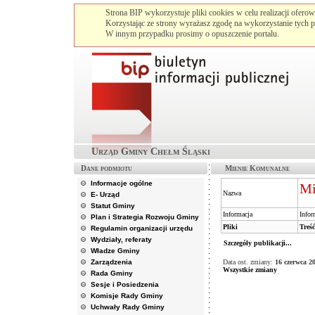
Strona BIP wykorzystuje pliki cookies w celu realizacji ofero
Korzystając ze strony wyrażasz zgodę na wykorzystanie tych p
W innym przypadku prosimy o opuszczenie portalu.
Urząd Gminy Chełm Śląski
Dane podmiotu
Mienie Komunalne
Informacje ogólne
Mi
Nazwa
E- Urząd
Statut Gminy
Informacja
Infor
Plan i Strategia Rozwoju Gminy
Pliki
Treś
Regulamin organizacji urzędu
Wydziały, referaty
Szczegóły publikacji...
Władze Gminy
Zarządzenia
Data ost. zmiany:
16 czerwca 2
Wszystkie zmiany
Rada Gminy
Sesje i Posiedzenia
Komisje Rady Gminy
Uchwały Rady Gminy